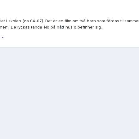
iet i skolan (ca 04-07). Det är en film om två barn som färdas tillsamm
lmen? De lyckas tända eld på nått hus o befinner sig...
)