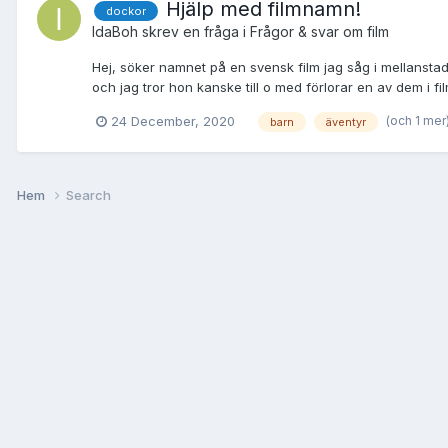
Hjälp med filmnamn!
dockor
IdaBoh
skrev en fråga i
Frågor & svar om film
Hej, söker namnet på en svensk film jag såg i mellanstad
och jag tror hon kanske till o med förlorar en av dem i fi
(och 1 mer
24 December, 2020
barn
äventyr
Hem
Search