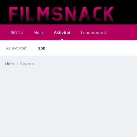
BIO.NU
Hem
Aktivitet
Leaderboard
All aktivitet
Sök
Hem
Search