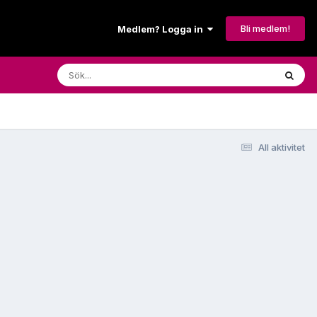
Bli medlem!
Medlem? Logga in
All aktivitet