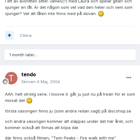
I ett av avsnitten sitter James(?) med Laura och spelar gitarr och
sjunger en låt. Är det någon som vet vad den heter och vem som
sjunger? Vet att låten inte finns med på skivan.
Citera
1 month later...
tendo
Skriven
4 Maj, 2004
AAh. helt otrolig serie. I looove it. går ju just nu på trean för er som
missat det
första säsongen finns ju (som andra redan sagt) på discshop.se
och andra säsongen kommer att släppas under det här året, och
kommer också att finnas att köpa där.
där finns också filmen, "Twin Peaks - Fire walk with me"