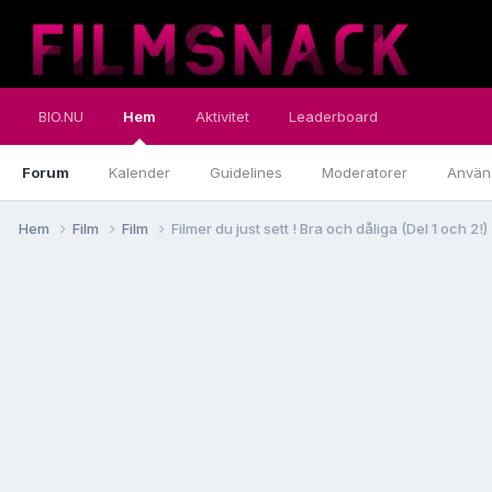
BIO.NU
Hem
Aktivitet
Leaderboard
Forum
Kalender
Guidelines
Moderatorer
Använ
Hem
Film
Film
Filmer du just sett ! Bra och dåliga (Del 1 och 2!)