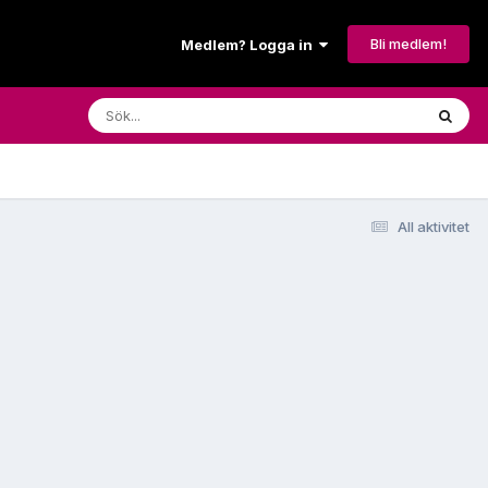
Bli medlem!
Medlem? Logga in
All aktivitet