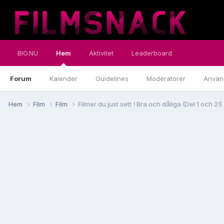
BIO.NU
Hem
Aktivitet
Leaderboard
Forum
Kalender
Guidelines
Moderatorer
Använ
Hem
Film
Film
Filmer du just sett ! Bra och dåliga (Del 1 och 2!)