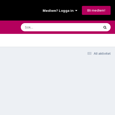
Bli medlem!
Medlem? Logga in
All aktivitet