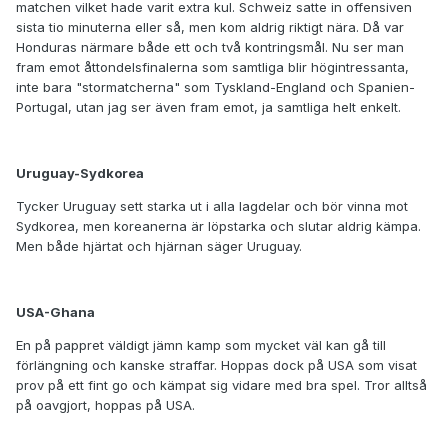
matchen vilket hade varit extra kul. Schweiz satte in offensiven
sista tio minuterna eller så, men kom aldrig riktigt nära. Då var
Honduras närmare både ett och två kontringsmål. Nu ser man
fram emot åttondelsfinalerna som samtliga blir högintressanta,
inte bara "stormatcherna" som Tyskland-England och Spanien-
Portugal, utan jag ser även fram emot, ja samtliga helt enkelt.
Uruguay-Sydkorea
Tycker Uruguay sett starka ut i alla lagdelar och bör vinna mot
Sydkorea, men koreanerna är löpstarka och slutar aldrig kämpa.
Men både hjärtat och hjärnan säger Uruguay.
USA-Ghana
En på pappret väldigt jämn kamp som mycket väl kan gå till
förlängning och kanske straffar. Hoppas dock på USA som visat
prov på ett fint go och kämpat sig vidare med bra spel. Tror alltså
på oavgjort, hoppas på USA.