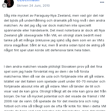
Skriven
24 Juni, 2010
Såg inte mycket av Paraguay-Nya Zeeland, men vad gör det när
det bjöds på underhållning och dramatik på hög nivå i den andra
matchen. Av det jag såg var dock matchen inte speciellt
spännande eller händelserik. Det mest noterbara är dock att Nya
Zeeland går obesegrade från VM, en otroligt stark bedrift med
tanke på att många (inklusive jag själv) såg dem som en av VM:s
stora slagpåsar. Sånt är kul, men å andra sidan bjöd de aldrig på
något fint spel utan körde sitt defensiva tänk hela tiden.
I den andra matchen visade plötsligt Slovakien prov på det fina
spel som jag hade förväntat mig av dem i de två första
matcherna. Men då var de usla och förtjänade inte att gå vidare.
Istället var det Italien som spelade uselt under 60-70 minuter och
förtjänade absolut inte att gå vidare. Men så tänder de till och
visar vad de kan göra. Otroligt tråkigt att de inte kan göra det från
början. De har så mycket potential och det visade de främst i VM
2006 när de vann. Då spelade de för det mesta bra och rolig
fotboll och inte så tråkigt som de ofta får kritik för. Men i detta VM
gjorde de bara vad som krävdes när det krävdes, men det räckte