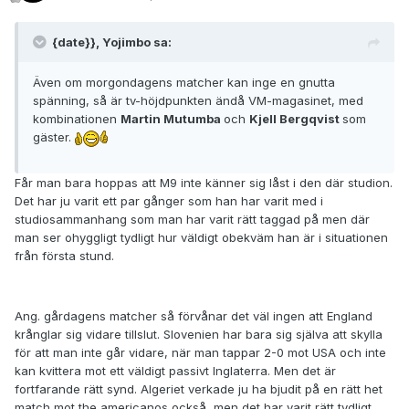
{date}}, Yojimbo sa:
Även om morgondagens matcher kan inge en gnutta
spänning, så är tv-höjdpunkten ändå VM-magasinet, med
kombinationen
Martin Mutumba
och
Kjell Bergqvist
som
gäster.
Får man bara hoppas att M9 inte känner sig låst i den där studion.
Det har ju varit ett par gånger som han har varit med i
studiosammanhang som man har varit rätt taggad på men där
man ser ohyggligt tydligt hur väldigt obekväm han är i situationen
från första stund.
Ang. gårdagens matcher så förvånar det väl ingen att England
krånglar sig vidare tillslut. Slovenien har bara sig själva att skylla
för att man inte går vidare, när man tappar 2-0 mot USA och inte
kan kvittera mot ett väldigt passivt Inglaterra. Men det är
fortfarande rätt synd. Algeriet verkade ju ha bjudit på en rätt het
match mot the americanos också, men det har varit rätt tydligt