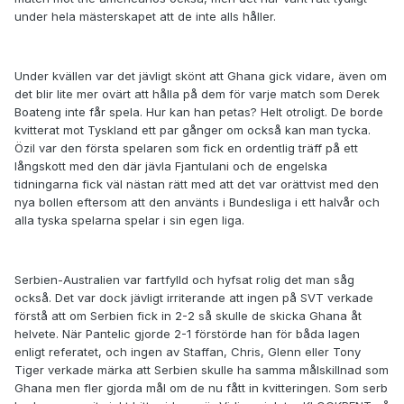
under hela mästerskapet att de inte alls håller.
Under kvällen var det jävligt skönt att Ghana gick vidare, även om
det blir lite mer ovärt att hålla på dem för varje match som Derek
Boateng inte får spela. Hur kan han petas? Helt otroligt. De borde
kvitterat mot Tyskland ett par gånger om också kan man tycka.
Özil var den första spelaren som fick en ordentlig träff på ett
långskott med den där jävla Fjantulani och de engelska
tidningarna fick väl nästan rätt med att det var orättvist med den
nya bollen eftersom att den använts i Bundesliga i ett halvår och
alla tyska spelarna spelar i sin egen liga.
Serbien-Australien var fartfylld och hyfsat rolig det man såg
också. Det var dock jävligt irriterande att ingen på SVT verkade
förstå att om Serbien fick in 2-2 så skulle de skicka Ghana åt
helvete. När Pantelic gjorde 2-1 förstörde han för båda lagen
enligt referatet, och ingen av Staffan, Chris, Glenn eller Tony
Tiger verkade märka att Serbien skulle ha samma målskillnad som
Ghana men fler gjorda mål om de nu fått in kvitteringen. Som serb