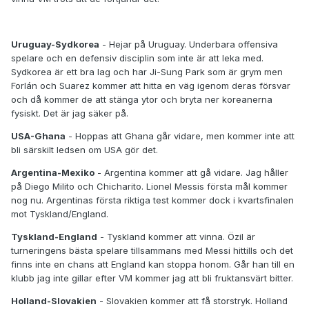
Uruguay-Sydkorea
- Hejar på Uruguay. Underbara offensiva
spelare och en defensiv disciplin som inte är att leka med.
Sydkorea är ett bra lag och har Ji-Sung Park som är grym men
Forlán och Suarez kommer att hitta en väg igenom deras försvar
och då kommer de att stänga ytor och bryta ner koreanerna
fysiskt. Det är jag säker på.
USA-Ghana
- Hoppas att Ghana går vidare, men kommer inte att
bli särskilt ledsen om USA gör det.
Argentina-Mexiko
- Argentina kommer att gå vidare. Jag håller
på Diego Milito och Chicharito. Lionel Messis första mål kommer
nog nu. Argentinas första riktiga test kommer dock i kvartsfinalen
mot Tyskland/England.
Tyskland-England
- Tyskland kommer att vinna. Özil är
turneringens bästa spelare tillsammans med Messi hittills och det
finns inte en chans att England kan stoppa honom. Går han till en
klubb jag inte gillar efter VM kommer jag att bli fruktansvärt bitter.
Holland-Slovakien
- Slovakien kommer att få storstryk. Holland