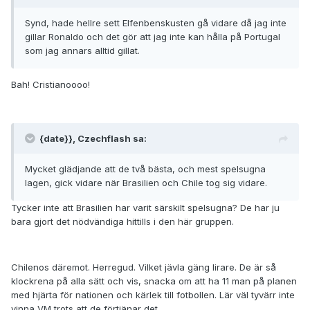
Synd, hade hellre sett Elfenbenskusten gå vidare då jag inte
gillar Ronaldo och det gör att jag inte kan hålla på Portugal
som jag annars alltid gillat.
Bah! Cristianoooo!
{date}}, Czechflash sa:
Mycket glädjande att de två bästa, och mest spelsugna
lagen, gick vidare när Brasilien och Chile tog sig vidare.
Tycker inte att Brasilien har varit särskilt spelsugna? De har ju
bara gjort det nödvändiga hittills i den här gruppen.
Chilenos däremot. Herregud. Vilket jävla gäng lirare. De är så
klockrena på alla sätt och vis, snacka om att ha 11 man på planen
med hjärta för nationen och kärlek till fotbollen. Lär väl tyvärr inte
vinna VM trots att de förtjänar det.