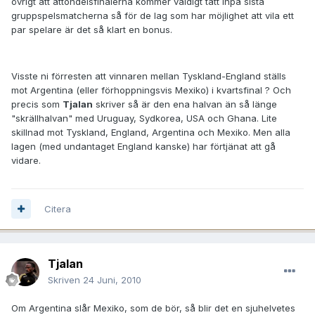
övrigt att åttondelsfinalerna kommer väldigt tätt inpå sista
gruppspelsmatcherna så för de lag som har möjlighet att vila ett
par spelare är det så klart en bonus.
Visste ni förresten att vinnaren mellan Tyskland-England ställs
mot Argentina (eller förhoppningsvis Mexiko) i kvartsfinal ? Och
precis som
Tjalan
skriver så är den ena halvan än så länge
"skrällhalvan" med Uruguay, Sydkorea, USA och Ghana. Lite
skillnad mot Tyskland, England, Argentina och Mexiko. Men alla
lagen (med undantaget England kanske) har förtjänat att gå
vidare.
Citera
Tjalan
Skriven
24 Juni, 2010
Om Argentina slår Mexiko, som de bör, så blir det en sjuhelvetes