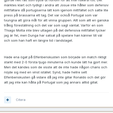
gjorde helt rätt som bytte ut honom för att inte riskera rött. Det
märktes klart och tydligt i andra att Josue inte håller som defensiv
mittfältare då portugiserna lätt kom igenom mittfältet och satte lite
press på brassarna ett tag. Det var också Portugal som var
tvungna att göra mål för att vinna gruppen. Allt som allt en ganska
tråkig föreställning och det var som sagt väntat. Varför en som
Thiago Motta inte blev uttagen på det defensiva mittfältet tycker
jag är fel, men Dunga har satsat på spelare han känner till väl
och som han haft en längre tid i landslaget.
Hade ena ögat på Elfenbenskusten som började sin match riktigt
starkt med 2-0 första tjugo minuterna och kunde lätt ha gjort mer.
Men det kändes som de visste att de inte hade någon chans och
nöjde sig med en vinst istället. Synd, hade hellre sett
Elfenbenskusten gå vidare då jag inte gillar Ronaldo och det gör
att jag inte kan hålla på Portugal som jag annars alltid gillat.
Citera