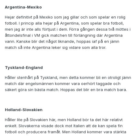
Argentina-Mexiko
Hejar definitivt på Mexiko som jag gillar och som spelar en rolig
fotboll. I princip alla hejar på Argentina, som spelar bra fotboll,
men jag är inte alls förtjust i dem. Förra gången dessa två möttes i
åttondelsfinal i VM gick matchen till förlängning där Argentina
vann. Kanske blir det något liknande, hoppas iaf på en jämn
match så inte Argentina leker sig vidare som alla tror.
Tyskland-England
Håller stenhårt på Tyskland, men detta kommer bli en otroligt jämn
match där engelsmännen kommer vara oerhört taggade och
säkert göra sin bästa match. Hoppas det blir en bra match bara.
Holland-Slovakien
Håller lite på Slovakien här, men Holland bör ta det här relativt
enkelt. Slovakerna visade dock mot Italien att de kan spela fin
fotboll och producera framåt. Men Holland kommer vara stärkta