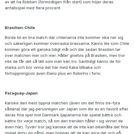
av att ha Robben (förmodligen från start) som höjer deras
anfallsspel med flera procent.
Brasilien-Chile
Borde bli en bra match där chilenarna inte kommer vika ner sig
och säkerligen kommer överraska brassarna. Känns lite som Chile
kommer göra ett ganska tidigt mål och där sedan Brasilien tar
över matchen mer och mer. Håller givetvis på Brasilien, men tror
inte de får det så lätt som man kan tro. Samtidigt känns de för
starka och bör vinna det här med Kaka tillbaka och
förhoppningsvis även Elano plus en Robinho i form.
Paraguay-Japan
Kanske den mest öppna matchen (även om det finns tre-fyra
sådana) där jag personligen ser Japan som lite av en favorit efter
deras fina spel mot Danmark (japanerna har spelat bättre och
bättre för varje match, så om den trenden håller i sig vinner de
även här). Tyvärr tror jag kanske att de inte kan bibehålla det fina
spelet ännu en gång, men hoppas att de kan göra det och gå