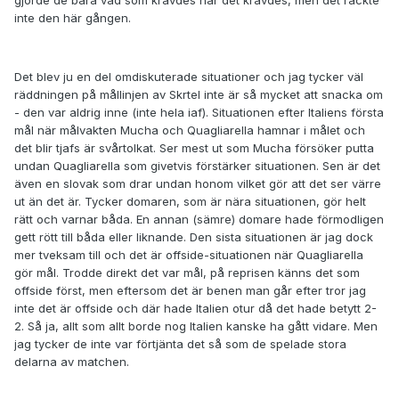
inte den här gången.
Det blev ju en del omdiskuterade situationer och jag tycker väl
räddningen på mållinjen av Skrtel inte är så mycket att snacka om
- den var aldrig inne (inte hela iaf). Situationen efter Italiens första
mål när målvakten Mucha och Quagliarella hamnar i målet och
det blir tjafs är svårtolkat. Ser mest ut som Mucha försöker putta
undan Quagliarella som givetvis förstärker situationen. Sen är det
även en slovak som drar undan honom vilket gör att det ser värre
ut än det är. Tycker domaren, som är nära situationen, gör helt
rätt och varnar båda. En annan (sämre) domare hade förmodligen
gett rött till båda eller liknande. Den sista situationen är jag dock
mer tveksam till och det är offside-situationen när Quagliarella
gör mål. Trodde direkt det var mål, på reprisen känns det som
offside först, men eftersom det är benen man går efter tror jag
inte det är offside och där hade Italien otur då det hade betytt 2-
2. Så ja, allt som allt borde nog Italien kanske ha gått vidare. Men
jag tycker de inte var förtjänta det så som de spelade stora
delarna av matchen.