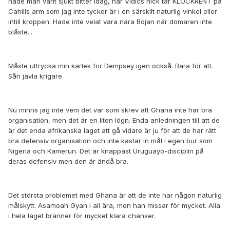
hade man varit sjukt bitter idag, när Vidics nick tar KLOCKRENT på
Cahills arm som jag inte tycker är i en särskilt naturlig vinkel eller
intill kroppen. Hade inte velat vara nära Bojan när domaren inte
blåste...
Måste uttrycka min kärlek för Dempsey igen också. Bara för att.
Sån jävla krigare.
Nu minns jag inte vem det var som skrev att Ghana inte har bra
organisation, men det är en liten lögn. Enda anledningen till att de
är det enda afrikanska laget att gå vidare är ju för att de har rätt
bra defensiv organisation och inte kastar in mål i egen bur som
Nigeria och Kamerun. Det är knappast Uruguayo-disciplin på
deras defensiv men den är ändå bra.
Det största problemet med Ghana är att de inte har någon naturlig
målskytt. Asamoah Gyan i all ära, men han missar för mycket. Alla
i hela laget bränner för mycket klara chanser.