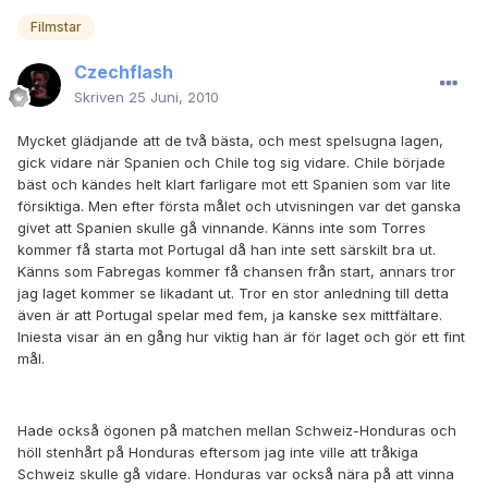
Filmstar
Czechflash
Skriven
25 Juni, 2010
Mycket glädjande att de två bästa, och mest spelsugna lagen,
gick vidare när Spanien och Chile tog sig vidare. Chile började
bäst och kändes helt klart farligare mot ett Spanien som var lite
försiktiga. Men efter första målet och utvisningen var det ganska
givet att Spanien skulle gå vinnande. Känns inte som Torres
kommer få starta mot Portugal då han inte sett särskilt bra ut.
Känns som Fabregas kommer få chansen från start, annars tror
jag laget kommer se likadant ut. Tror en stor anledning till detta
även är att Portugal spelar med fem, ja kanske sex mittfältare.
Iniesta visar än en gång hur viktig han är för laget och gör ett fint
mål.
Hade också ögonen på matchen mellan Schweiz-Honduras och
höll stenhårt på Honduras eftersom jag inte ville att tråkiga
Schweiz skulle gå vidare. Honduras var också nära på att vinna