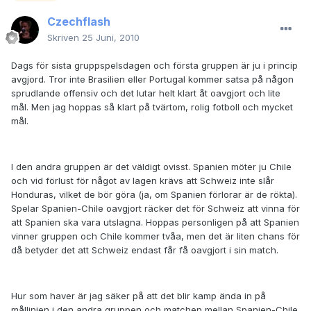
Czechflash
Skriven
25 Juni, 2010
Dags för sista gruppspelsdagen och första gruppen är ju i princip
avgjord. Tror inte Brasilien eller Portugal kommer satsa på någon
sprudlande offensiv och det lutar helt klart åt oavgjort och lite
mål. Men jag hoppas så klart på tvärtom, rolig fotboll och mycket
mål.
I den andra gruppen är det väldigt ovisst. Spanien möter ju Chile
och vid förlust för något av lagen krävs att Schweiz inte slår
Honduras, vilket de bör göra (ja, om Spanien förlorar är de rökta).
Spelar Spanien-Chile oavgjort räcker det för Schweiz att vinna för
att Spanien ska vara utslagna. Hoppas personligen på att Spanien
vinner gruppen och Chile kommer tvåa, men det är liten chans för
då betyder det att Schweiz endast får få oavgjort i sin match.
Hur som haver är jag säker på att det blir kamp ända in på
mållinjen i den andra gruppen och matchen mellan Spanien-Chile