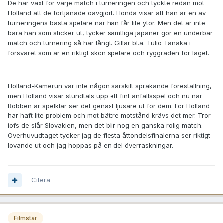
De har växt för varje match i turneringen och tyckte redan mot
Holland att de förtjänade oavgjort. Honda visar att han är en av
turneringens bästa spelare när han får lite ytor. Men det är inte
bara han som sticker ut, tycker samtliga japaner gör en underbar
match och turnering så här långt. Gillar bl.a. Tulio Tanaka i
försvaret som är en riktigt skön spelare och ryggraden för laget.
Holland-Kamerun var inte någon särskilt sprakande föreställning,
men Holland visar stundtals upp ett fint anfallsspel och nu när
Robben är spelklar ser det genast ljusare ut för dem. För Holland
har haft lite problem och mot bättre motstånd krävs det mer. Tror
iofs de slår Slovakien, men det blir nog en ganska rolig match.
Överhuvudtaget tycker jag de flesta åttondelsfinalerna ser riktigt
lovande ut och jag hoppas på en del överraskningar.
Citera
Filmstar