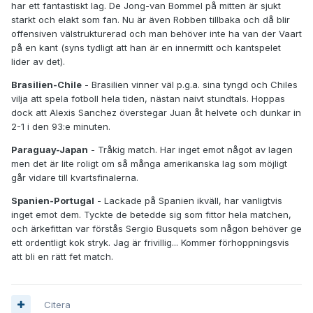
har ett fantastiskt lag. De Jong-van Bommel på mitten är sjukt
starkt och elakt som fan. Nu är även Robben tillbaka och då blir
offensiven välstrukturerad och man behöver inte ha van der Vaart
på en kant (syns tydligt att han är en innermitt och kantspelet
lider av det).
Brasilien-Chile
- Brasilien vinner väl p.g.a. sina tyngd och Chiles
vilja att spela fotboll hela tiden, nästan naivt stundtals. Hoppas
dock att Alexis Sanchez överstegar Juan åt helvete och dunkar in
2-1 i den 93:e minuten.
Paraguay-Japan
- Tråkig match. Har inget emot något av lagen
men det är lite roligt om så många amerikanska lag som möjligt
går vidare till kvartsfinalerna.
Spanien-Portugal
- Lackade på Spanien ikväll, har vanligtvis
inget emot dem. Tyckte de betedde sig som fittor hela matchen,
och ärkefittan var förstås Sergio Busquets som någon behöver ge
ett ordentligt kok stryk. Jag är frivillig... Kommer förhoppningsvis
att bli en rätt fet match.
Citera