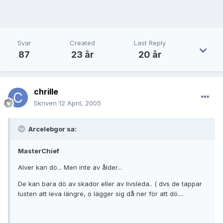
Svar
Created
Last Reply
87
23 år
20 år
chrille
Skriven
12 April, 2005
Arcelebgor sa:
MasterChief
Alver kan dö... Men inte av ålder...
De kan bara dö av skador eller av livsleda.. ( dvs de tappar
lusten att leva längre, o lägger sig då ner för att dö....