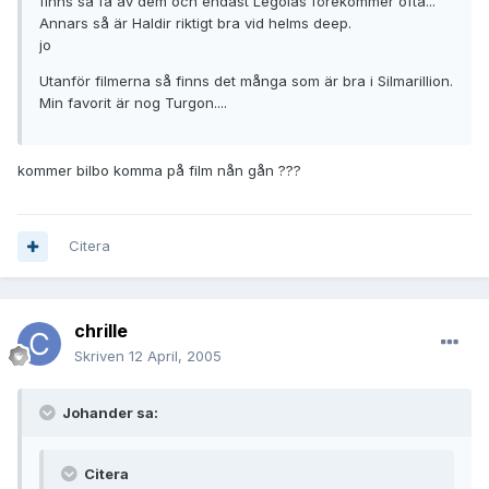
finns så få av dem och endast Legolas förekommer ofta...
Annars så är Haldir riktigt bra vid helms deep.
jo
Utanför filmerna så finns det många som är bra i Silmarillion.
Min favorit är nog Turgon....
kommer bilbo komma på film nån gån ???
Citera
chrille
Skriven
12 April, 2005
Johander sa:
Citera