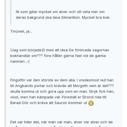
Ni som gillar mycket om alver och vill veta mer om
deras bakgrund ska läsa Silmarillion. Mycket bra bok.
Tinúviel, ja...
(Jag som började(!) med att läsa De förlorade sagornas
bokhandlar om??? före håller gärna fast vid de gamla
namnen ;-)
Fingolfin var den störste av dem alla. I vredesmod red han
till Angbands portar och krävde att Morgoth vem är det???
skulle komma ut och göra upp som en man. Stryk fick han,
visst, men han kämpade väl. Föreställ er Elrond rida till
Barad-Dûr och kräva att Sauron kommer ut
Det var tider det, när män var män, alver var alver och de