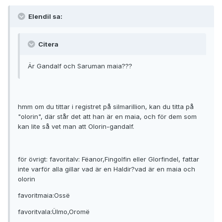
ElendiI sa:
Citera
Är Gandalf och Saruman maia???
hmm om du tittar i registret på silmarillion, kan du titta på
"olorin", där står det att han är en maia, och för dem som
kan lite så vet man att Olorin-gandalf.
för övrigt: favoritalv: Fëanor,Fingolfin eller Glorfindel, fattar
inte varför alla gillar vad är en Haldir?vad är en maia och
olorin
favoritmaia:Ossë
favoritvala:Ülmo,Oromë