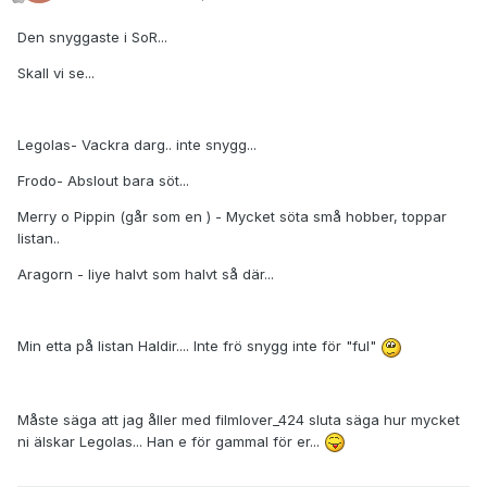
Den snyggaste i SoR...
Skall vi se...
Legolas- Vackra darg.. inte snygg...
Frodo- Abslout bara söt...
Merry o Pippin (går som en ) - Mycket söta små hobber, toppar
listan..
Aragorn - liye halvt som halvt så där...
Min etta på listan Haldir.... Inte frö snygg inte för "ful"
Måste säga att jag åller med filmlover_424 sluta säga hur mycket
ni älskar Legolas... Han e för gammal för er...