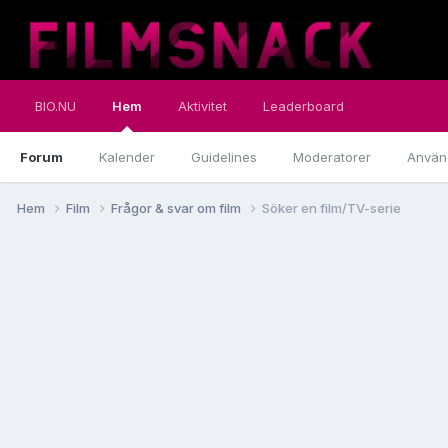
BIO.NU
Hem
Aktivitet
Leaderboard
Forum
Kalender
Guidelines
Moderatorer
Använ
Hem
Film
Frågor & svar om film
Söker en film/TV-serie