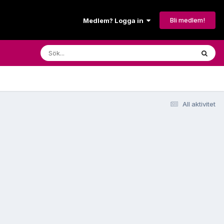
Bli medlem!
Medlem? Logga in
All aktivitet