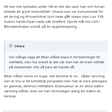
Att han inte lyckades under VM är inte alls sant, han och Annan
bildade ett grymt innermittfält i Ghana som var instrumentalt för
att de tog sig till kvartsfinal (och hade gått vidare utan Luis YSB
Suarez hands/Gyan hade satt straffen). Gjorde mål mot USA i
åttondelsfinalen också, på en djupledslöpning...
Citera
Hör många säga att Milan måste köpa in förstärkningar till
mittfältet, men hur enkelt är det när man har ett bram mittfält
på skadelistan. Inte så bara att handla då.
Milan måste rensa sin trupp. Van Bommel är en... sådär värvning.
Den är bra ur ett kortsiktigt perspektiv men han är bara ytterligare
en gammal, defensiv mittfältare. Emanuelson är en desto bättre
värvning isåfall, även om han förmodligen aldrig blir bättre än
backup.