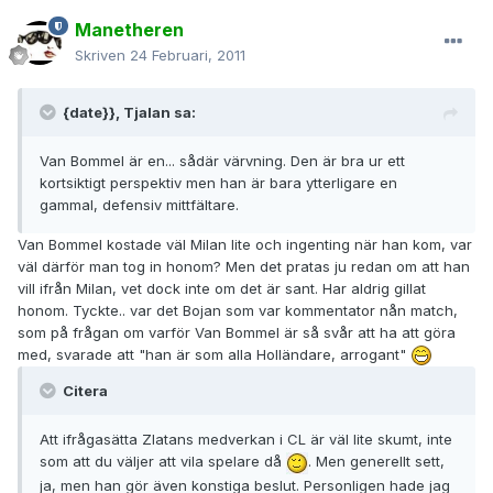
Manetheren
Skriven
24 Februari, 2011
{date}}, Tjalan sa:
Van Bommel är en... sådär värvning. Den är bra ur ett
kortsiktigt perspektiv men han är bara ytterligare en
gammal, defensiv mittfältare.
Van Bommel kostade väl Milan lite och ingenting när han kom, var
väl därför man tog in honom? Men det pratas ju redan om att han
vill ifrån Milan, vet dock inte om det är sant. Har aldrig gillat
honom. Tyckte.. var det Bojan som var kommentator nån match,
som på frågan om varför Van Bommel är så svår att ha att göra
med, svarade att "han är som alla Holländare, arrogant"
Citera
Att ifrågasätta Zlatans medverkan i CL är väl lite skumt, inte
som att du väljer att vila spelare då
. Men generellt sett,
ja, men han gör även konstiga beslut. Personligen hade jag