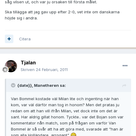
såg vilsen ut, och var ju orsaken till första målet.
Ska tillägga att jag gav upp efter 2-0, vet inte om danskarna
höjde sig i andra.
Citera
Tjalan
Skriven
24 Februari, 2011
{date}}, Manetheren sa:
Van Bommel kostade väl Milan lite och ingenting när han
kom, var väl därför man tog in honom? Men det pratas ju
redan om att han vill ifrån Milan, vet dock inte om det är
sant. Har aldrig gillat honom. Tyckte.. var det Bojan som var
kommentator nån match, som på frågan om varför Van
Bommel är så svår att ha att göra med, svarade att "han är
som alla Holländare, arrogant"