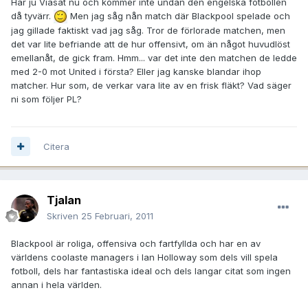
Har ju Viasat nu och kommer inte undan den engelska fotbollen
då tyvärr.
Men jag såg nån match där Blackpool spelade och
jag gillade faktiskt vad jag såg. Tror de förlorade matchen, men
det var lite befriande att de hur offensivt, om än något huvudlöst
emellanåt, de gick fram. Hmm... var det inte den matchen de ledde
med 2-0 mot United i första? Eller jag kanske blandar ihop
matcher. Hur som, de verkar vara lite av en frisk fläkt? Vad säger
ni som följer PL?
Citera
Tjalan
Skriven
25 Februari, 2011
Blackpool är roliga, offensiva och fartfyllda och har en av
världens coolaste managers i Ian Holloway som dels vill spela
fotboll, dels har fantastiska ideal och dels langar citat som ingen
annan i hela världen.