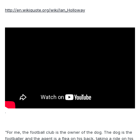
http://en.wikiquote.org/wiki/Ian_Holloway
.
"For me, the football club is the owner of the dog. The dog is the
footballer and the agent is a flea on his back, taking a ride on his