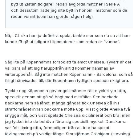
bytt ut Zlatan tidigare i redan avgjorda matcher i Serie A
och dessutom hade jag inte bytt in honom i matcher som de
redan vunnit (som han gjorde någon helg).
Nä, i CL ska han ju definitivt spela, tänkte mer som du sa att han
kunde få gå ut tidigare i ligamatcher som redan är "vunna".
Såg lite på Köpenhamns försök att ta emot Chelsea. Tyvärr är det
väl bara så att lag häruppifrån alltid kommer hämmas av
vinteruppehåll. Såg inte matchen Köpenhamn - Barcelona, som så
flitigt hänvisades till, där Köpenhamn tydligen spelade riktigt bra.
Tyckte nog Köpenamn gav engelsmännen rätt mycket yta ofta,
speciellt genom att gå så högt med mittfältet. Sen backade
backarna hem så långt, många gånger fick Chelsea gå in i
straffområdet innan backarna mötte upp. Visst gjorde Anelka två
snygga mål, och visst spelade Chelsea diciplinerat och bra, men
jag tycket inte de behöva förta sig speciellt mycket. Danskarna
var fel i timing ofta, formodligen från att inte ha spelat
tävlingsmatch på väldigt länge. Storstjärnan Grönkjear (stavning)