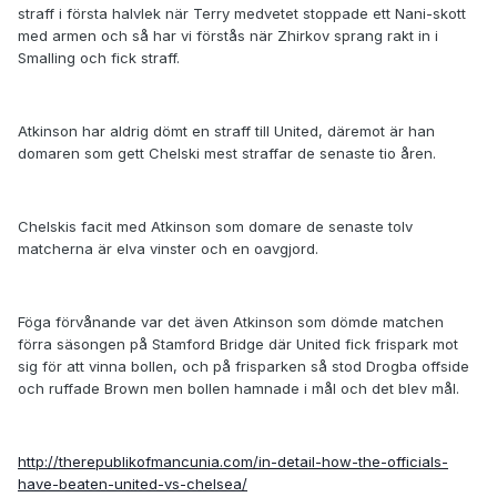
straff i första halvlek när Terry medvetet stoppade ett Nani-skott
med armen och så har vi förstås när Zhirkov sprang rakt in i
Smalling och fick straff.
Atkinson har aldrig dömt en straff till United, däremot är han
domaren som gett Chelski mest straffar de senaste tio åren.
Chelskis facit med Atkinson som domare de senaste tolv
matcherna är elva vinster och en oavgjord.
Föga förvånande var det även Atkinson som dömde matchen
förra säsongen på Stamford Bridge där United fick frispark mot
sig för att vinna bollen, och på frisparken så stod Drogba offside
och ruffade Brown men bollen hamnade i mål och det blev mål.
http://therepublikofmancunia.com/in-detail-how-the-officials-
have-beaten-united-vs-chelsea/