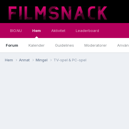
BIO.NU
Hem
Aktivitet
Leaderboard
Forum
Kalender
Guidelines
Moderatorer
Använ
Hem
Annat
Mingel
TV-spel & PC-spel