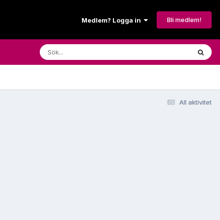
Bli medlem!
Medlem? Logga in
All aktivitet