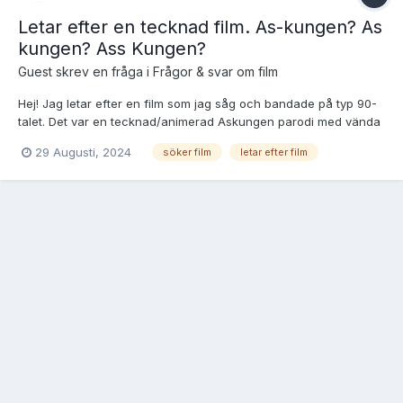
Letar efter en tecknad film. As-kungen? As
kungen? Ass Kungen?
Guest skrev en fråga i
Frågor & svar om film
Hej! Jag letar efter en film som jag såg och bandade på typ 90-
talet. Det var en tecknad/animerad Askungen parodi med vända
kön (Askungen är en man, elaka styvbröder, prinsessa på
29 Augusti, 2024
söker film
letar efter film
balen/festen osv). Jag kommer ihåg att Askungen var kallad As-
kungen(För han var hatad som ett as?) och att de...