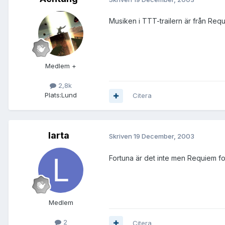
Musiken i TTT-trailern är från Req
Medlem +
2,8k
Plats:
Lund
Citera
larta
Skriven
19 December, 2003
Fortuna är det inte men Requiem fo
Medlem
2
Citera