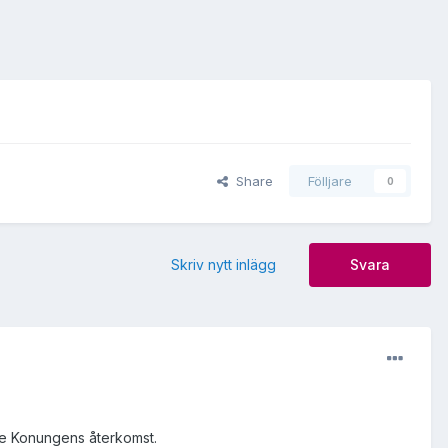
Share
Fölljare
0
Skriv nytt inlägg
Svara
re Konungens återkomst.