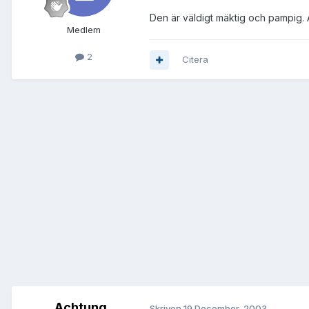
Den är väldigt mäktig och pampig. Ä
Medlem
2
Citera
Achtung
Skriven
19 December, 2003