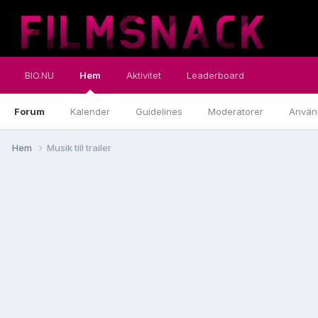
BIO.NU
Hem
Aktivitet
Leaderboard
Forum
Kalender
Guidelines
Moderatorer
Använ
Hem
Musik till trailer