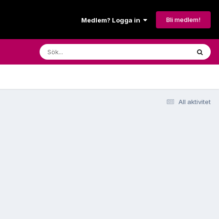
Bli medlem!
Medlem? Logga in
All aktivitet