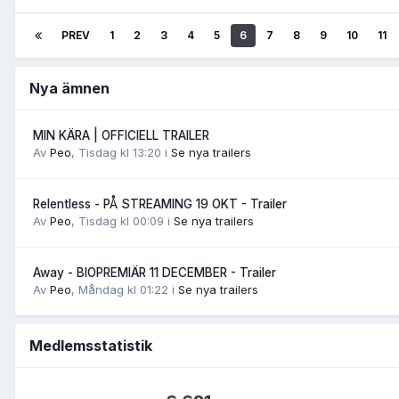
PREV
1
2
3
4
5
6
7
8
9
10
11
Nya ämnen
MIN KÄRA | OFFICIELL TRAILER
Av
Peo
,
Tisdag kl 13:20
i
Se nya trailers
Relentless - PÅ STREAMING 19 OKT - Trailer
Av
Peo
,
Tisdag kl 00:09
i
Se nya trailers
Away - BIOPREMIÄR 11 DECEMBER - Trailer
Av
Peo
,
Måndag kl 01:22
i
Se nya trailers
Medlemsstatistik