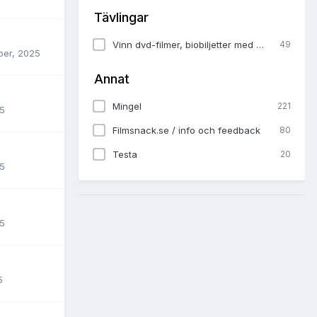
Tävlingar
Vinn dvd-filmer, biobiljetter med mera i våra tävlingar
49
ber, 2025
Annat
Mingel
221
25
Filmsnack.se / info och feedback
80
Testa
20
25
25
5