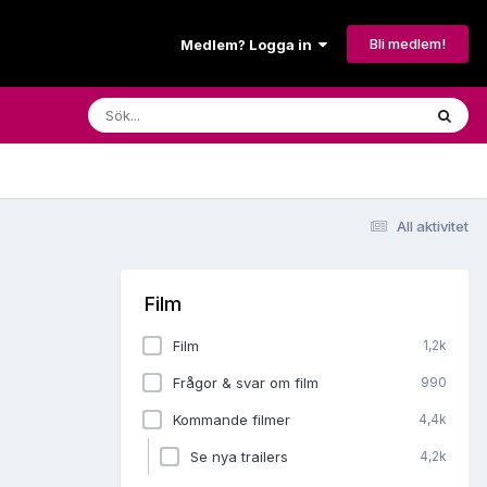
Bli medlem!
Medlem? Logga in
All aktivitet
Film
Film
1,2k
Frågor & svar om film
990
Kommande filmer
4,4k
Se nya trailers
4,2k