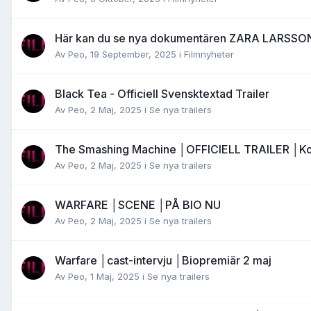
Här kan du se nya dokumentären ZARA LARSSON
Av
Peo
,
19 September, 2025
i
Filmnyheter
Black Tea - Officiell Svensktextad Trailer
Av
Peo
,
2 Maj, 2025
i
Se nya trailers
The Smashing Machine │OFFICIELL TRAILER │K
Av
Peo
,
2 Maj, 2025
i
Se nya trailers
WARFARE │SCENE │PÅ BIO NU
Av
Peo
,
2 Maj, 2025
i
Se nya trailers
Warfare │cast-intervju │Biopremiär 2 maj
Av
Peo
,
1 Maj, 2025
i
Se nya trailers