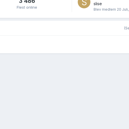
3 486
slise
Flest online
Blev medlem
20 Juli
(Se