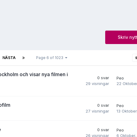
Skriv nyt
NÄSTA
Page 6 of 1023
ckholm och visar nya filmen i
0
svar
Peo
22 Oktobe
29
visningar
ofilm
0
svar
Peo
13 Oktober
27
visningar
e
0
svar
Peo
6 Oktober
26
visningar