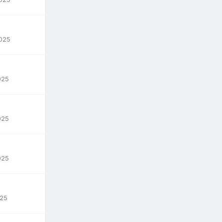
2025
025
025
025
025