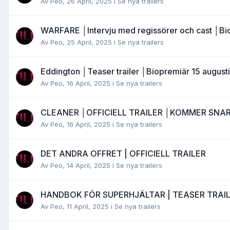
Av
Peo
,
26 April, 2025
i
Se nya trailers
WARFARE │Intervju med regissörer och cast │Bi
Av
Peo
,
25 April, 2025
i
Se nya trailers
Eddington │Teaser trailer │Biopremiär 15 augusti
Av
Peo
,
16 April, 2025
i
Se nya trailers
CLEANER │OFFICIELL TRAILER │KOMMER SNA
Av
Peo
,
16 April, 2025
i
Se nya trailers
DET ANDRA OFFRET | OFFICIELL TRAILER
Av
Peo
,
14 April, 2025
i
Se nya trailers
HANDBOK FÖR SUPERHJÄLTAR | TEASER TRAI
Av
Peo
,
11 April, 2025
i
Se nya trailers