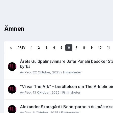
Ämnen
PREV
1
2
3
4
5
6
7
8
9
10
11
Årets Guldpalmsvinnare Jafar Panahi besöker Sto
kyrka
Av
Peo
,
22 Oktober, 2025
i
Filmnyheter
”Vi var The Ark” – berättelsen om The Ark blir bi
Av
Peo
,
13 Oktober, 2025
i
Filmnyheter
Alexander Skarsgård i Bond-parodin du måste s
Av
Peo
,
6 Oktober, 2025
i
Filmnyheter