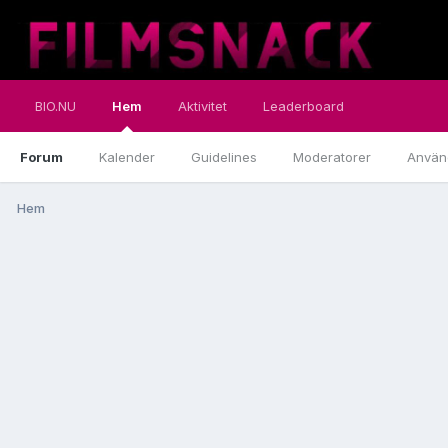
BIO.NU
Hem
Aktivitet
Leaderboard
Forum
Kalender
Guidelines
Moderatorer
Använ
Hem