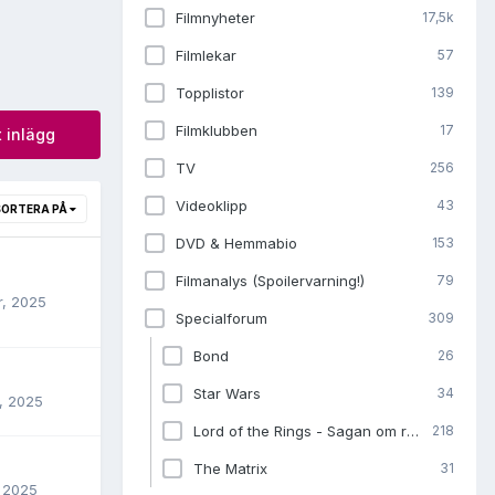
Filmnyheter
17,5k
Filmlekar
57
Topplistor
139
Filmklubben
17
t inlägg
TV
256
Videoklipp
43
SORTERA PÅ
DVD & Hemmabio
153
Filmanalys (Spoilervarning!)
79
r, 2025
Specialforum
309
Bond
26
Star Wars
34
, 2025
Lord of the Rings - Sagan om ringen
218
The Matrix
31
, 2025