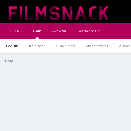
BIO.NU
Hem
Aktivitet
Leaderboard
Forum
Kalender
Guidelines
Moderatorer
Använ
Hem