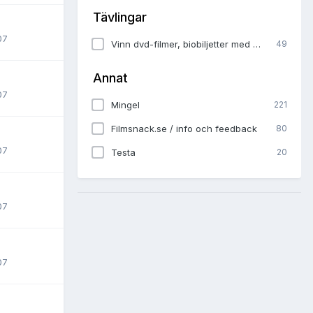
Tävlingar
07
Vinn dvd-filmer, biobiljetter med mera i våra tävlingar
49
Annat
07
Mingel
221
Filmsnack.se / info och feedback
80
07
Testa
20
07
07