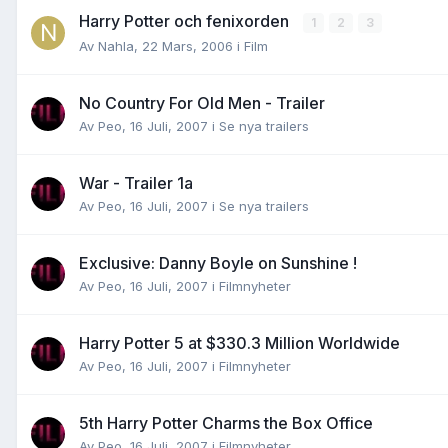
Harry Potter och fenixorden
1
2
3
Av
Nahla
,
22 Mars, 2006
i
Film
No Country For Old Men - Trailer
Av
Peo
,
16 Juli, 2007
i
Se nya trailers
War - Trailer 1a
Av
Peo
,
16 Juli, 2007
i
Se nya trailers
Exclusive: Danny Boyle on Sunshine !
Av
Peo
,
16 Juli, 2007
i
Filmnyheter
Harry Potter 5 at $330.3 Million Worldwide
Av
Peo
,
16 Juli, 2007
i
Filmnyheter
5th Harry Potter Charms the Box Office
Av
Peo
,
16 Juli, 2007
i
Filmnyheter