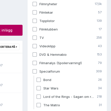
Filmnyheter
17,5k
Filmlekar
57
Topplistor
139
Filmklubben
17
t inlägg
TV
256
Videoklipp
43
SORTERA PÅ
DVD & Hemmabio
153
Filmanalys (Spoilervarning!)
79
07
Specialforum
309
Bond
26
07
Star Wars
34
Lord of the Rings - Sagan om ringen
218
07
The Matrix
31