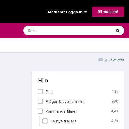
Bli medlem!
Medlem? Logga in
All aktivitet
Film
Film
1,2k
Frågor & svar om film
990
Kommande filmer
4,4k
Se nya trailers
4,2k