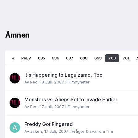
Ämnen
PREV
695
696
697
698
699
700
701
It's Happening to Leguizamo, Too
Av
Peo
,
18 Juli, 2007
i
Filmnyheter
Monsters vs. Aliens Set to Invade Earlier
Av
Peo
,
17 Juli, 2007
i
Filmnyheter
Freddy Got Fingered
Av
asken
,
17 Juli, 2007
i
Frågor & svar om film