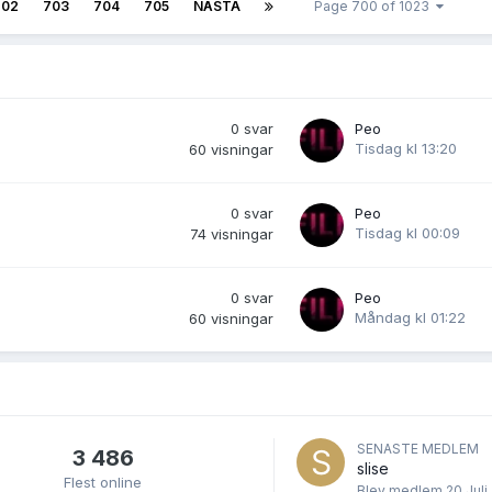
702
703
704
705
NÄSTA
Page 700 of 1023
0
svar
Peo
Tisdag kl 13:20
60
visningar
0
svar
Peo
Tisdag kl 00:09
74
visningar
0
svar
Peo
Måndag kl 01:22
60
visningar
SENASTE MEDLEM
3 486
slise
Flest online
Blev medlem
20 Juli