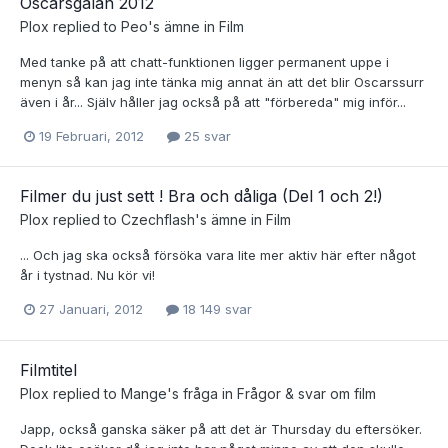
Oscarsgalan 2012
Plox
replied to
Peo
's ämne in
Film
Med tanke på att chatt-funktionen ligger permanent uppe i
menyn så kan jag inte tänka mig annat än att det blir Oscarssurr
även i år... Själv håller jag också på att "förbereda" mig inför...
19 Februari, 2012
25 svar
Filmer du just sett ! Bra och dåliga (Del 1 och 2!)
Plox
replied to
Czechflash
's ämne in
Film
... Och jag ska också försöka vara lite mer aktiv här efter något
år i tystnad. Nu kör vi!
27 Januari, 2012
18 149 svar
Filmtitel
Plox
replied to
Mange
's fråga in
Frågor & svar om film
Japp, också ganska säker på att det är Thursday du eftersöker.