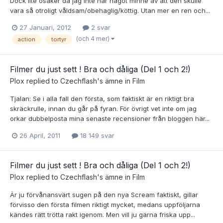
Dock lite osäker då jag inte har något minne av att den skulle
vara så otroligt våldsam/obehaglig/köttig. Utan mer en ren och...
27 Januari, 2012
2 svar
(och 4 mer)
action
tortyr
Filmer du just sett ! Bra och dåliga (Del 1 och 2!)
Plox
replied to
Czechflash
's ämne in
Film
Tjalan: Se i alla fall den första, som faktiskt är en riktigt bra
skräckrulle, innan du går på fyran. För övrigt vet inte om jag
orkar dubbelposta mina senaste recensioner från bloggen här...
26 April, 2011
18 149 svar
Filmer du just sett ! Bra och dåliga (Del 1 och 2!)
Plox
replied to
Czechflash
's ämne in
Film
Är ju förvånansvärt sugen på den nya Scream faktiskt, gillar
förvisso den första filmen riktigt mycket, medans uppföljarna
kändes rätt trötta rakt igenom. Men vill ju gärna friska upp...