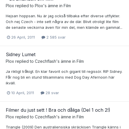
Plox
replied to
Plox
's ämne in
Film
Hejsan hoppsan. Nu är jag också tillbaka efter diverse utflykter.
Och nej Czech - inte sett några av de där. Blivit otroligt lite film
de senaste veckorna även för min del, men klämde en gammal...
26 April, 2011
2 585 svar
Sidney Lumet
Plox
replied to
Czechflash
's ämne in
Film
Ja riktigt tråkigt. En klar favorit och gigant till regissör. RIP Sidney.
Får nog bli en stund tillsammans med Dog Day Afernoon här
ikväll.
10 April, 2011
28 svar
Filmer du just sett ! Bra och dåliga (Del 1 och 2!)
Plox
replied to
Czechflash
's ämne in
Film
Triangle (2009) Den australiensiska skräckisen Triangle känns i