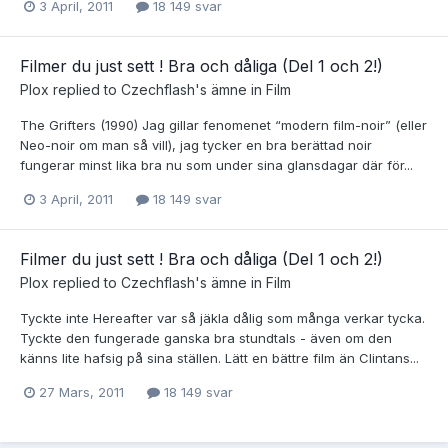
3 April, 2011
18 149 svar
Filmer du just sett ! Bra och dåliga (Del 1 och 2!)
Plox
replied to
Czechflash
's ämne in
Film
The Grifters (1990) Jag gillar fenomenet “modern film-noir” (eller
Neo-noir om man så vill), jag tycker en bra berättad noir
fungerar minst lika bra nu som under sina glansdagar där för...
3 April, 2011
18 149 svar
Filmer du just sett ! Bra och dåliga (Del 1 och 2!)
Plox
replied to
Czechflash
's ämne in
Film
Tyckte inte Hereafter var så jäkla dålig som många verkar tycka.
Tyckte den fungerade ganska bra stundtals - även om den
känns lite hafsig på sina ställen. Lätt en bättre film än Clintans...
27 Mars, 2011
18 149 svar