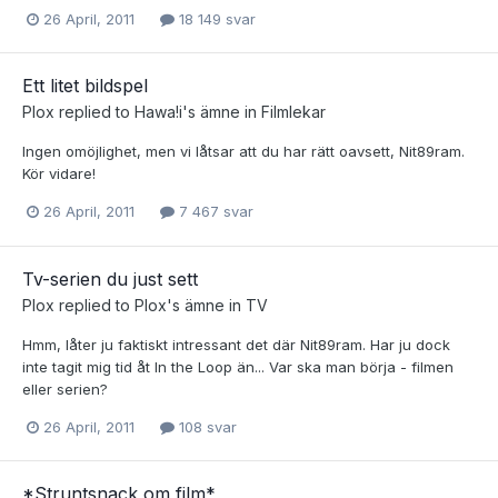
26 April, 2011
18 149 svar
Ett litet bildspel
Plox
replied to
Hawa!i
's ämne in
Filmlekar
Ingen omöjlighet, men vi låtsar att du har rätt oavsett, Nit89ram.
Kör vidare!
26 April, 2011
7 467 svar
Tv-serien du just sett
Plox
replied to
Plox
's ämne in
TV
Hmm, låter ju faktiskt intressant det där Nit89ram. Har ju dock
inte tagit mig tid åt In the Loop än... Var ska man börja - filmen
eller serien?
26 April, 2011
108 svar
*Struntsnack om film*