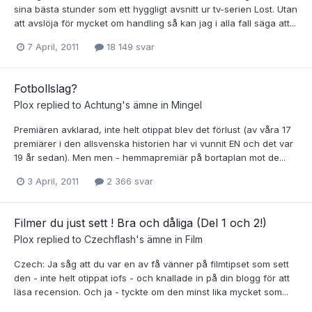
sina bästa stunder som ett hyggligt avsnitt ur tv-serien Lost. Utan
att avslöja för mycket om handling så kan jag i alla fall säga att...
7 April, 2011
18 149 svar
Fotbollslag?
Plox
replied to
Achtung
's ämne in
Mingel
Premiären avklarad, inte helt otippat blev det förlust (av våra 17
premiärer i den allsvenska historien har vi vunnit EN och det var
19 år sedan). Men men - hemmapremiär på bortaplan mot de...
3 April, 2011
2 366 svar
Filmer du just sett ! Bra och dåliga (Del 1 och 2!)
Plox
replied to
Czechflash
's ämne in
Film
Czech: Ja såg att du var en av få vänner på filmtipset som sett
den - inte helt otippat iofs - och knallade in på din blogg för att
läsa recension. Och ja - tyckte om den minst lika mycket som...