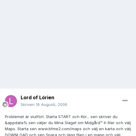
Lord of Lórien
Skriven
16 Augusti, 2006
Problemet är slutfört. Starta START och Kör... sen skriver du
&appdata% sen väljer du Mina Slaget om Midgård™ II-filer och välj
Maps. Starta sen www.bfme2.com/maps och välj en karta och välj
DOWNLOAD och sen Spara och lägg filen i en mapp och välj