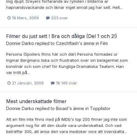
mig djupt. Dreyers forfarande av rymden i bilderna ar
hapnandsvackande och liknar inget annat jag har sett. Helt...
18 Mars, 2009
223 svar
Filmer du just sett ! Bra och dåliga (Del 1 och 2!)
Donnie Darko
replied to
Czechflash
's ämne in
Film
Persona (Spoilers finns här och där) Persona formades ur
Ingmar Bergmans ilska och frustration över sin belägenhet som
konstnär och som chef för Kungliga Dramatiska Teatern. Han
var trött på...
21 Januari, 2009
18 149 svar
Mest underskattade filmer
Donnie Darko
replied to
Bioast
's ämne in
Topplistor
Att en film inte finns med på IMDb's top 250 finner jag inte som
argument nog för att den skulle vara underskattad. Och vad
beträffar 300, att anse den vara medioker vore att överskatta...