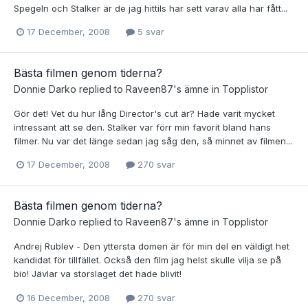
Spegeln och Stalker är de jag hittils har sett varav alla har fått...
17 December, 2008
5 svar
Bästa filmen genom tiderna?
Donnie Darko
replied to
Raveen87
's ämne in
Topplistor
Gör det! Vet du hur lång Director's cut är? Hade varit mycket
intressant att se den. Stalker var förr min favorit bland hans
filmer. Nu var det länge sedan jag såg den, så minnet av filmen...
17 December, 2008
270 svar
Bästa filmen genom tiderna?
Donnie Darko
replied to
Raveen87
's ämne in
Topplistor
Andrej Rublev - Den yttersta domen är för min del en väldigt het
kandidat för tillfället. Också den film jag helst skulle vilja se på
bio! Jävlar va storslaget det hade blivit!
16 December, 2008
270 svar