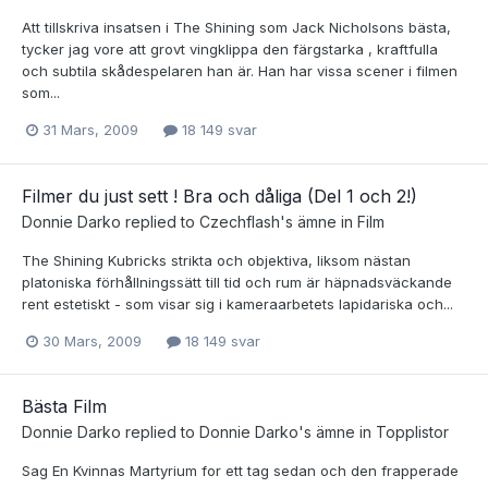
Att tillskriva insatsen i The Shining som Jack Nicholsons bästa,
tycker jag vore att grovt vingklippa den färgstarka , kraftfulla
och subtila skådespelaren han är. Han har vissa scener i filmen
som...
31 Mars, 2009
18 149 svar
Filmer du just sett ! Bra och dåliga (Del 1 och 2!)
Donnie Darko
replied to
Czechflash
's ämne in
Film
The Shining Kubricks strikta och objektiva, liksom nästan
platoniska förhållningssätt till tid och rum är häpnadsväckande
rent estetiskt - som visar sig i kameraarbetets lapidariska och...
30 Mars, 2009
18 149 svar
Bästa Film
Donnie Darko
replied to
Donnie Darko
's ämne in
Topplistor
Sag En Kvinnas Martyrium for ett tag sedan och den frapperade