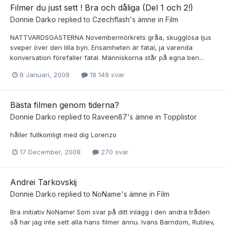
Filmer du just sett ! Bra och dåliga (Del 1 och 2!)
Donnie Darko
replied to
Czechflash
's ämne in
Film
NATTVARDSGÄSTERNA Novembermörkrets gråa, skugglösa ljus
sveper över den lilla byn. Ensamheten är fatal, ja varenda
konversation förefaller fatal. Människorna står på egna ben...
8 Januari, 2009
18 149 svar
Bästa filmen genom tiderna?
Donnie Darko
replied to
Raveen87
's ämne in
Topplistor
håller fullkomligt med dig Lorenzo
17 December, 2008
270 svar
Andrei Tarkovskij
Donnie Darko
replied to
NoName
's ämne in
Film
Bra initiativ NoName! Som svar på ditt inlägg i den andra tråden
så har jag inte sett alla hans filmer ännu. Ivans Barndom, Rublev,