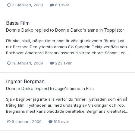
21 Januari, 2009
63 svar
Bästa Film
Donnie Darko
replied to
Donnie Darko
's ämne in
Topplistor
För skoj skull, några filmer som är väldigt relevanta för mig just
nu: Persona Den yttersta domen 8½ Spegeln Ficktjuven/Min vän
Balthazar Amarcord Borgarklassens diskreta charm Såsom i en...
19 Januari, 2009
223 svar
Ingmar Bergman
Donnie Darko
replied to
Jojje
's ämne in
Film
Själv begriper jag inte alls varför du finner Tystnaden som en så
tråkig film. Tystnaden är, med undantag av Viskningar och rop,
Bergmans mest känsloladdade berättelse. Bergmans kreativitet...
9 Januari, 2009
196 svar