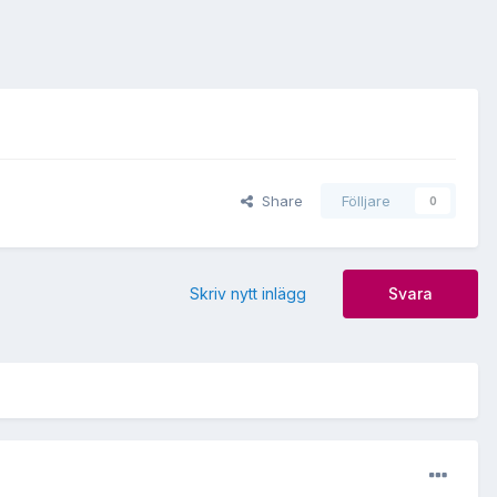
Share
Fölljare
0
Skriv nytt inlägg
Svara