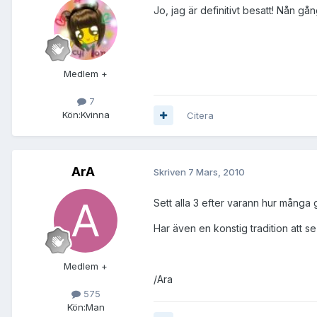
Jo, jag är definitivt besatt! Nån gå
Medlem +
7
Kön:
Kvinna
Citera
ArA
Skriven
7 Mars, 2010
Sett alla 3 efter varann hur många gå
Har även en konstig tradition att se
Medlem +
/Ara
575
Kön:
Man