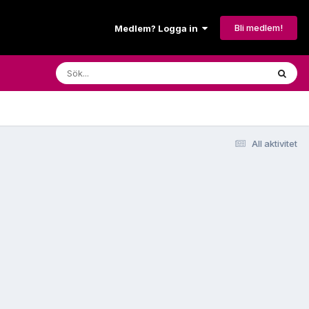
Bli medlem!
Medlem? Logga in
All aktivitet