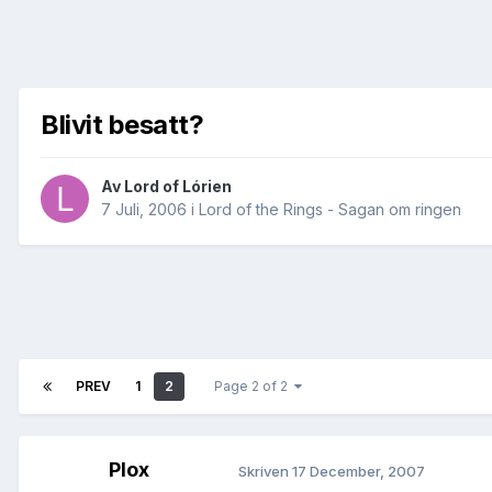
Blivit besatt?
Av
Lord of Lórien
7 Juli, 2006
i
Lord of the Rings - Sagan om ringen
PREV
1
2
Page 2 of 2
Plox
Skriven
17 December, 2007