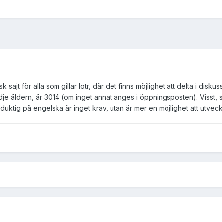
k sajt för alla som gillar lotr, där det finns möjlighet att delta i disk
tredje åldern, år 3014 (om inget annat anges i öppningsposten). Visst,
erduktig på engelska är inget krav, utan är mer en möjlighet att utvec