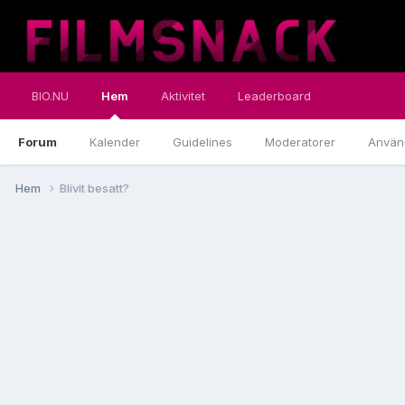
BIO.NU
Hem
Aktivitet
Leaderboard
Forum
Kalender
Guidelines
Moderatorer
Använ
Hem
Blivit besatt?