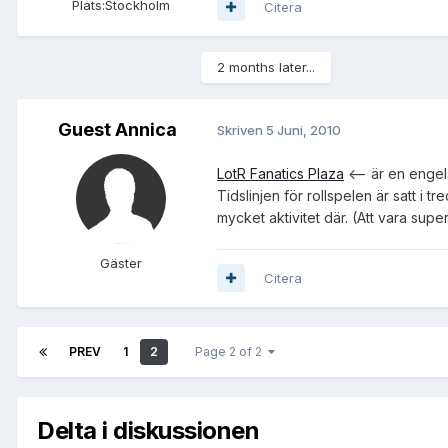
Plats:
Stockholm
Citera
2 months later...
Guest Annica
Skriven
5 Juni, 2010
LotR Fanatics Plaza
<-- är en engels
Tidslinjen för rollspelen är satt i 
mycket aktivitet där. (Att vara sup
Gäster
Citera
PREV
1
2
Page 2 of 2
Delta i diskussionen