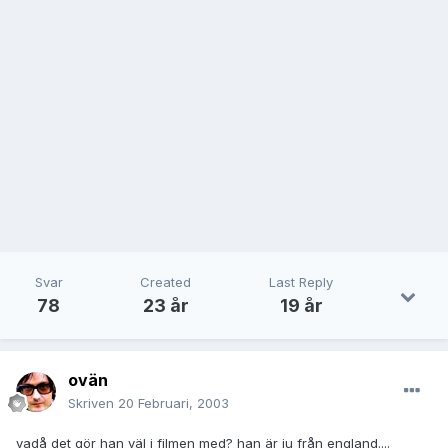
Svar
Created
Last Reply
78
23 år
19 år
ovän
Skriven
20 Februari, 2003
vadå det gör han väl i filmen med? han är ju från england....