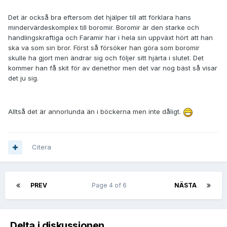
Det är också bra eftersom det hjälper till att förklara hans
mindervärdeskomplex till boromir. Boromir är den starke och
handlingskraftiga och Faramir har i hela sin uppväxt hört att han
ska va som sin bror. Först så försöker han göra som boromir
skulle ha gjort men ändrar sig och följer sitt hjärta i slutet. Det
kommer han få skit för av denethor men det var nog bäst så visar
det ju sig.
Alltså det är annorlunda än i böckerna men inte dåligt.
Citera
PREV
Page 4 of 6
NÄSTA
Delta i diskussionen