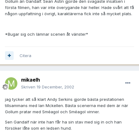
Gollum än Gandalf. Sean Astin gjorde den svagaste insatsen i
första filmen, han var inte överygande här heller. Hade svårt att få
någon uppfattning i övrigt, karaktärerna fick inte så mycket plats.
*Bugar sig och lämnar scenen åt vänster*
Citera
mikaelh
Skriven
19 December, 2002
jag tycker att så klart Andy Serkins gjorde bästa prestationen
tillsammans med Ian Mckellen. Bästa scenerna med dem är när
Gollum pratar med Sméagol och Sméagol vinner.
Sen Gandalf när inte han får ha sin stav med sig in och han
försöker låte som en ledsen hund.