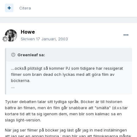
Citera
Howe
Skriven
17 Januari, 2003
Greenleaf sa:
....också plötsligt så kommer PJ som tidigare har ressigerat
filmer som brain dead och lyckas med att göra film av
böckerna.
....
Tycker debatten talar sitt tydliga språk. Böcker är till historien
bättre än filmen, men én film går snabbare att "smälta" (d.v.s.tar
kortare tid att ta sig igenom dem, men blir som kalimac sa en
slags light-version.
När jag ser filmer på böcker jag läst går jag in med instälningen
att jag ser en annan historia ; man blir van att filmskaparna måste