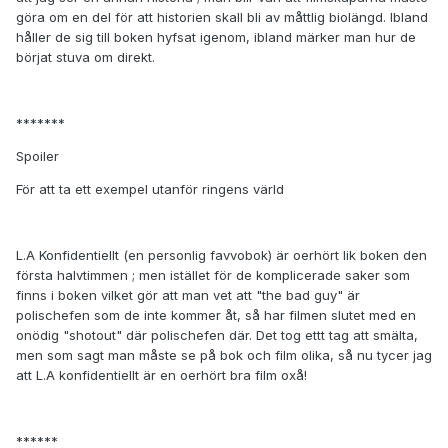
göra om en del för att historien skall bli av måttlig biolängd. Ibland
håller de sig till boken hyfsat igenom, ibland märker man hur de
börjat stuva om direkt.
*******
Spoiler
För att ta ett exempel utanför ringens värld
L.A Konfidentiellt (en personlig favvobok) är oerhört lik boken den
första halvtimmen ; men istället för de komplicerade saker som
finns i boken vilket gör att man vet att "the bad guy" är
polischefen som de inte kommer åt, så har filmen slutet med en
onödig "shotout" där polischefen där. Det tog ettt tag att smälta,
men som sagt man måste se på bok och film olika, så nu tycer jag
att L.A konfidentiellt är en oerhört bra film oxå!
******