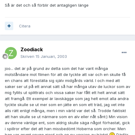
Så är det och så förblir det antagligen länge
Citera
Zoodiack
Skriven
15 Januari, 2003
joo... det är på grund av detta som det har varit många
motståndare mot filmen för att de tyckte att var och en skulle få
en chans att föreställa sig själv midgårds värld. I och med att
saker ser ut på ett annat sätt så har många utav de luckor som av
mig fyllits ut splittrats och vissa saker har fått ett helt annat sätt
att framgå. Ett exempel är lavskägge som jag helt emot alla andra
tyckte skulle se ut mer som en jätte en som ett träd, jag vet inte
alls rätt enligt många, men i min värld var det så. Trodde faktiskt
att han skulle se ut närmare som en alv eller nåt sånt:) Min vision
av denne vänlige ent, som aldrig skulle säga något förhastat, gick
i spillror efter det att han missbedömt Hoberna som orcher. Men
han var grymt snygg gjord och en ny version av trädet
Därför