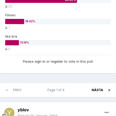
26
Filmen
7
lika bra
5
Please
sign in
or
register
to vote in this poll.
PREV
Page 1 of 4
NÄSTA
yblov
Skriven
14 Januari, 2003