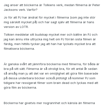
Jag anser att böckerna är Tolkiens verk, medan filmerna är Peter
Jacksons verk. Varför?
Jo för att PJ har ändrat för mycket i filmerna (som jag inte stör
mig särskilt mycket på) och har sagt själv att filmerna är hans
version av LOTR.
Tolkien meddelar sitt budskap mycket mer och bättre än PJ och
jag kan ännu inte uttrycka mig helt om PJ förrän sista filmen är
färdig, men hittills tycker jag att han har lyckats mycket bra att
filmatisera böckerna.
Är ganska svårt att jämnföra böckerna med filmerna, för båda är
bra på sitt sätt. Filmerna är så otroligt bra, för ett antal år sedan
så ansåg man ju att det var en omöjlighet att göra film baserade
på dessa underbara böcker också plötsligt så kommer PJ som
tidigare har ressigerat filmer som brain dead och lyckas med att
göra film av böckerna.
Böckerna har givetvis mer nogrannhet och känsla än filmerna