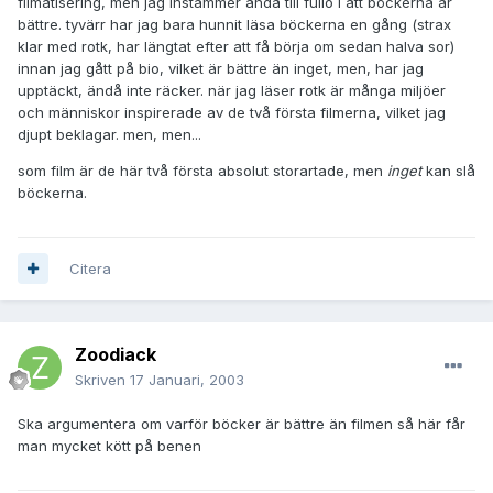
filmatisering, men jag instämmer ändå till fullo i att böckerna är
bättre. tyvärr har jag bara hunnit läsa böckerna en gång (strax
klar med rotk, har längtat efter att få börja om sedan halva sor)
innan jag gått på bio, vilket är bättre än inget, men, har jag
upptäckt, ändå inte räcker. när jag läser rotk är många miljöer
och människor inspirerade av de två första filmerna, vilket jag
djupt beklagar. men, men...
som film är de här två första absolut storartade, men
inget
kan slå
böckerna.
Citera
Zoodiack
Skriven
17 Januari, 2003
Ska argumentera om varför böcker är bättre än filmen så här får
man mycket kött på benen