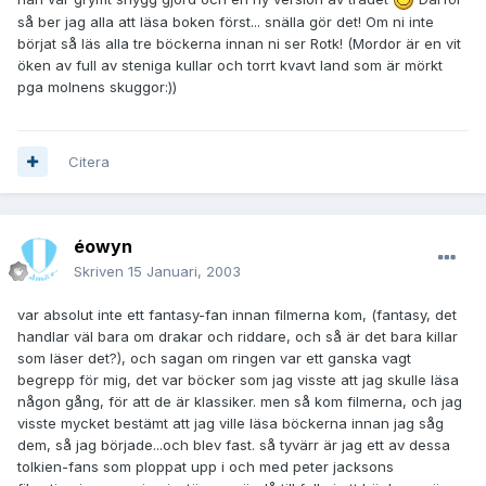
så ber jag alla att läsa boken först... snälla gör det! Om ni inte
börjat så läs alla tre böckerna innan ni ser Rotk! (Mordor är en vit
öken av full av steniga kullar och torrt kvavt land som är mörkt
pga molnens skuggor:))
Citera
éowyn
Skriven
15 Januari, 2003
var absolut inte ett fantasy-fan innan filmerna kom, (fantasy, det
handlar väl bara om drakar och riddare, och så är det bara killar
som läser det?), och sagan om ringen var ett ganska vagt
begrepp för mig, det var böcker som jag visste att jag skulle läsa
någon gång, för att de är klassiker. men så kom filmerna, och jag
visste mycket bestämt att jag ville läsa böckerna innan jag såg
dem, så jag började...och blev fast. så tyvärr är jag ett av dessa
tolkien-fans som ploppat upp i och med peter jacksons