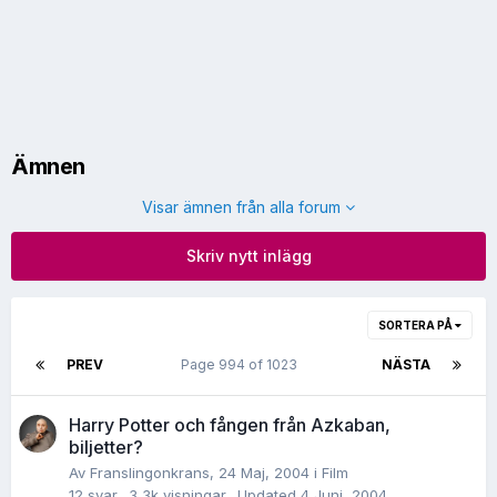
Ämnen
Visar ämnen från alla forum
Skriv nytt inlägg
SORTERA PÅ
PREV
Page 994 of 1023
NÄSTA
Harry Potter och fången från Azkaban,
biljetter?
Av
Franslingonkrans
,
24 Maj, 2004
i
Film
12
svar
3,3k
visningar
Updated
4 Juni, 2004