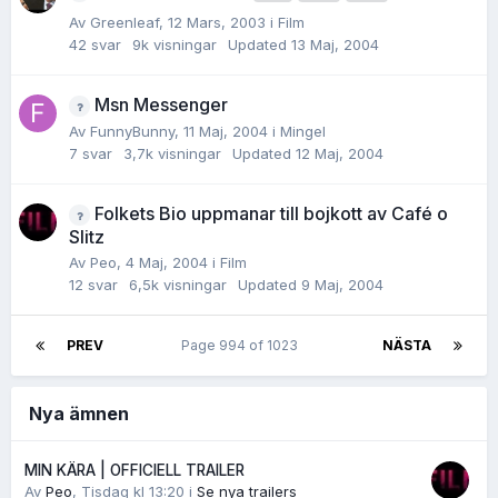
Av
Greenleaf
,
12 Mars, 2003
i
Film
42
svar
9k
visningar
Updated
13 Maj, 2004
Msn Messenger
Av
FunnyBunny
,
11 Maj, 2004
i
Mingel
7
svar
3,7k
visningar
Updated
12 Maj, 2004
Folkets Bio uppmanar till bojkott av Café o
Slitz
Av
Peo
,
4 Maj, 2004
i
Film
12
svar
6,5k
visningar
Updated
9 Maj, 2004
PREV
Page 994 of 1023
NÄSTA
Nya ämnen
MIN KÄRA | OFFICIELL TRAILER
Av
Peo
,
Tisdag kl 13:20
i
Se nya trailers