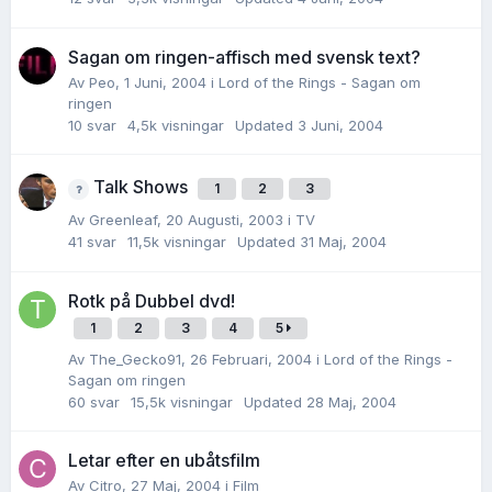
Sagan om ringen-affisch med svensk text?
Av
Peo
,
1 Juni, 2004
i
Lord of the Rings - Sagan om
ringen
10
svar
4,5k
visningar
Updated
3 Juni, 2004
Talk Shows
1
2
3
Av
Greenleaf
,
20 Augusti, 2003
i
TV
41
svar
11,5k
visningar
Updated
31 Maj, 2004
Rotk på Dubbel dvd!
1
2
3
4
5
Av
The_Gecko91
,
26 Februari, 2004
i
Lord of the Rings -
Sagan om ringen
60
svar
15,5k
visningar
Updated
28 Maj, 2004
Letar efter en ubåtsfilm
Av
Citro
,
27 Maj, 2004
i
Film