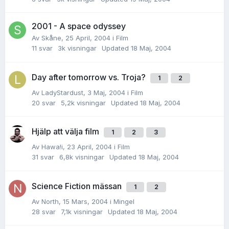
2001 - A space odyssey
Av
Skåne
,
25 April, 2004
i
Film
11
svar
3k
visningar
Updated
18 Maj, 2004
Day after tomorrow vs. Troja?
1
2
Av
LadyStardust
,
3 Maj, 2004
i
Film
20
svar
5,2k
visningar
Updated
18 Maj, 2004
Hjälp att välja film
1
2
3
Av
Hawa!i
,
23 April, 2004
i
Film
31
svar
6,8k
visningar
Updated
18 Maj, 2004
Science Fiction mässan
1
2
Av
North
,
15 Mars, 2004
i
Mingel
28
svar
7,1k
visningar
Updated
18 Maj, 2004