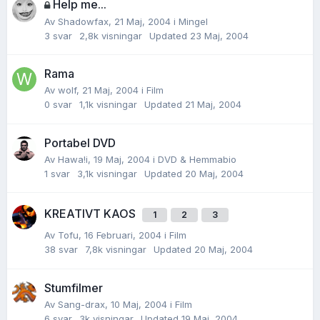
Help me...
Av
Shadowfax
,
21 Maj, 2004
i
Mingel
3
svar
2,8k
visningar
Updated
23 Maj, 2004
Rama
Av
wolf
,
21 Maj, 2004
i
Film
0
svar
1,1k
visningar
Updated
21 Maj, 2004
Portabel DVD
Av
Hawa!i
,
19 Maj, 2004
i
DVD & Hemmabio
1
svar
3,1k
visningar
Updated
20 Maj, 2004
KREATIVT KAOS
1
2
3
Av
Tofu
,
16 Februari, 2004
i
Film
38
svar
7,8k
visningar
Updated
20 Maj, 2004
Stumfilmer
Av
Sang-drax
,
10 Maj, 2004
i
Film
6
svar
3k
visningar
Updated
19 Maj, 2004