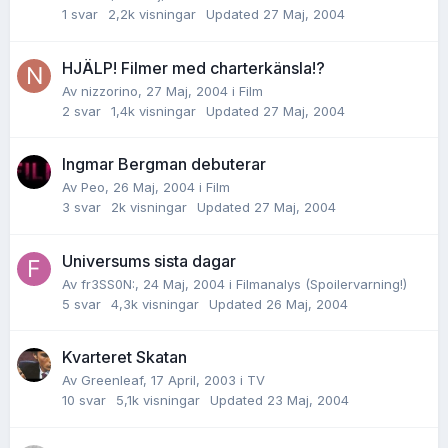
1
svar
2,2k
visningar
Updated
27 Maj, 2004
HJÄLP! Filmer med charterkänsla!?
Av
nizzorino
,
27 Maj, 2004
i
Film
2
svar
1,4k
visningar
Updated
27 Maj, 2004
Ingmar Bergman debuterar
Av
Peo
,
26 Maj, 2004
i
Film
3
svar
2k
visningar
Updated
27 Maj, 2004
Universums sista dagar
Av
fr3SS0N:
,
24 Maj, 2004
i
Filmanalys (Spoilervarning!)
5
svar
4,3k
visningar
Updated
26 Maj, 2004
Kvarteret Skatan
Av
Greenleaf
,
17 April, 2003
i
TV
10
svar
5,1k
visningar
Updated
23 Maj, 2004